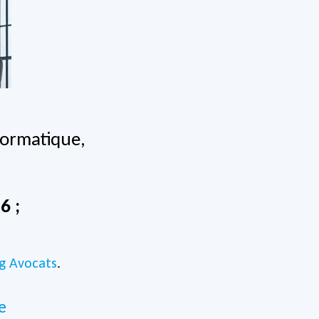
nformatique,
6 ;
ng Avocats
.
e