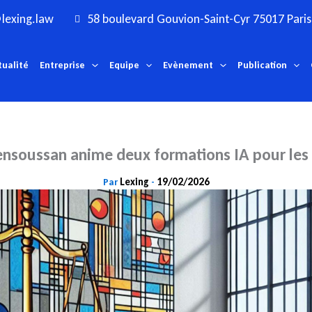
lexing.law
58 boulevard Gouvion-Saint-Cyr 75017 Paris
tualité
Entreprise
Equipe
Evènement
Publication
ensoussan anime deux formations IA pour les
Lexing
19/02/2026
Par
-