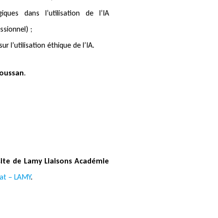
ques dans l’utilisation de l’IA
sionnel) ;
r l’utilisation éthique de l’IA.
soussan
.
 site de Lamy Liaisons Académie
cat – LAMY
.