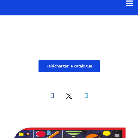
Aller
au
contenu
Télécharger le catalogue