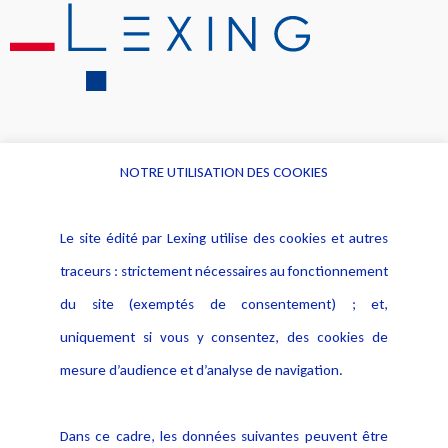
NOTRE UTILISATION DES COOKIES
Informations
Navigation
Le site édité par Lexing utilise des cookies et autres
Alerte professionnelle
Activités
traceurs : strictement nécessaires au fonctionnement
Déclaration d'accessibilité
Actualités
du site (exemptés de consentement) ; et,
Notice Légale
Evènement
Politique de protection des
uniquement si vous y consentez, des cookies de
Publications
données
mesure d’audience et d’analyse de navigation.
Politique cookies
Contact
Dans ce cadre, les données suivantes peuvent être