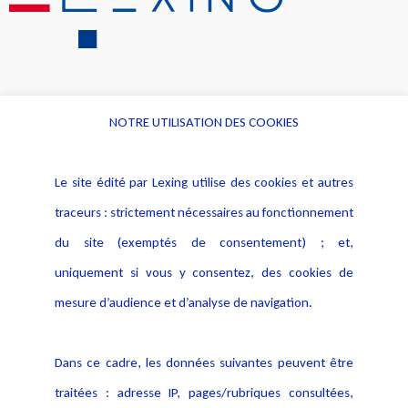
NOTRE UTILISATION DES COOKIES
Informations
Navigation
Le site édité par Lexing utilise des cookies et autres
Alerte professionnelle
Activités
traceurs : strictement nécessaires au fonctionnement
Déclaration d'accessibilité
Actualités
du site (exemptés de consentement) ; et,
Notice Légale
Evènement
Politique de protection des
uniquement si vous y consentez, des cookies de
Publications
données
mesure d’audience et d’analyse de navigation.
Politique cookies
Contact
Dans ce cadre, les données suivantes peuvent être
Crédit Photo
traitées : adresse IP, pages/rubriques consultées,