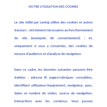
NOTRE UTILISATION DES COOKIES
Informations
Navigation
Le site édité par Lexing utilise des cookies et autres
Alerte professionnelle
Activités
traceurs : strictement nécessaires au fonctionnement
Déclaration d'accessibilité
Actualités
du site (exemptés de consentement) ; et,
Notice Légale
Evènement
Politique de protection des
uniquement si vous y consentez, des cookies de
Publications
données
mesure d’audience et d’analyse de navigation.
Politique cookies
Contact
Dans ce cadre, les données suivantes peuvent être
Crédit Photo
traitées : adresse IP, pages/rubriques consultées,
identifiant utilisateur/équipement, navigateur, pays,
dates et nombre de visites, source de navigation,
interactions avec les contenus. Vous pouvez