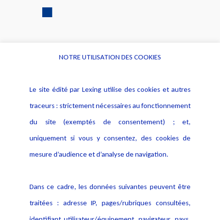
NOTRE UTILISATION DES COOKIES
Informations
Navigation
Le site édité par Lexing utilise des cookies et autres
Alerte professionnelle
Activités
traceurs : strictement nécessaires au fonctionnement
Déclaration d'accessibilité
Actualités
du site (exemptés de consentement) ; et,
Notice Légale
Evènement
Politique de protection des
uniquement si vous y consentez, des cookies de
Publications
données
mesure d’audience et d’analyse de navigation.
Politique cookies
Contact
Dans ce cadre, les données suivantes peuvent être
Crédit Photo
traitées : adresse IP, pages/rubriques consultées,
identifiant utilisateur/équipement, navigateur, pays,