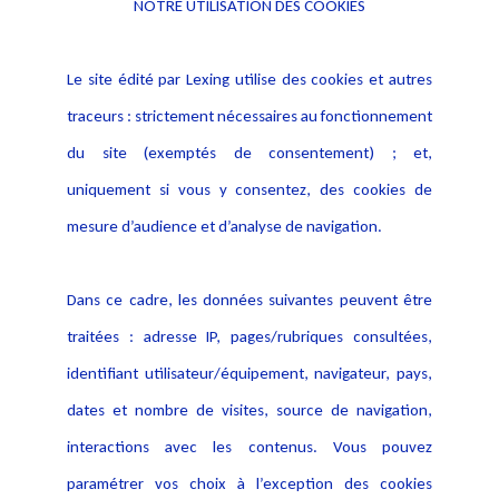
NOTRE UTILISATION DES COOKIES
Informations
Navigation
Le site édité par Lexing utilise des cookies et autres
Alerte professionnelle
Activités
traceurs : strictement nécessaires au fonctionnement
Déclaration d'accessibilité
Actualités
du site (exemptés de consentement) ; et,
Notice Légale
Evènement
Politique de protection des
uniquement si vous y consentez, des cookies de
Publications
données
mesure d’audience et d’analyse de navigation.
Politique cookies
Contact
Dans ce cadre, les données suivantes peuvent être
Crédit Photo
traitées : adresse IP, pages/rubriques consultées,
identifiant utilisateur/équipement, navigateur, pays,
dates et nombre de visites, source de navigation,
interactions avec les contenus. Vous pouvez
paramétrer vos choix à l’exception des cookies