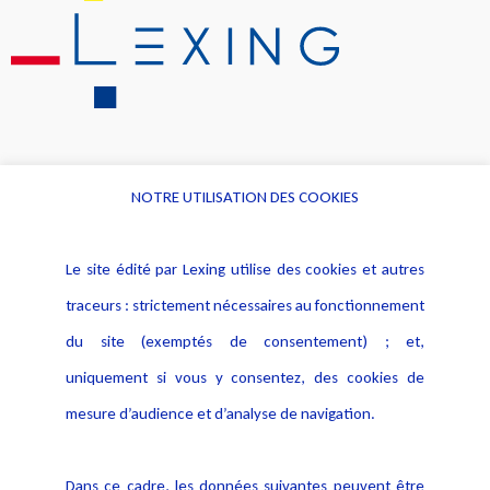
NOTRE UTILISATION DES COOKIES
Informations
Navigation
Le site édité par Lexing utilise des cookies et autres
Alerte professionnelle
Activités
traceurs : strictement nécessaires au fonctionnement
Déclaration d'accessibilité
Actualités
du site (exemptés de consentement) ; et,
Notice Légale
Evènement
Politique de protection des
uniquement si vous y consentez, des cookies de
Publications
données
mesure d’audience et d’analyse de navigation.
Politique cookies
Contact
Dans ce cadre, les données suivantes peuvent être