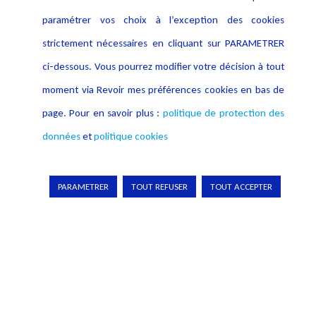
paramétrer vos choix à l’exception des cookies
strictement nécessaires en cliquant sur PARAMETRER
ci-dessous. Vous pourrez modifier votre décision à tout
moment via Revoir mes préférences cookies en bas de
Informations
Navigation
page. Pour en savoir plus :
politique de protection des
Alerte professionnelle
Activités
données
et
politique cookies
Déclaration d'accessibilité
Actualités
Notice Légale
Evènement
PARAMETRER
TOUT REFUSER
TOUT ACCEPTER
Politique de protection des
Publications
données
Politique cookies
Contact
Crédit Photo