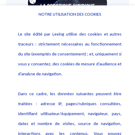
NOTRE UTILISATION DES COOKIES
Le site édité par Lexing utilise des cookies et autres
traceurs : strictement nécessaires au fonctionnement
La cobotique juridique #3 : Les malfaçons. Ce troisième
du site (exemptés de consentement) ; et, uniquement si
épisode détaille les différents facteurs de malfaçons et
comment les corriger...
vous y consentez, des cookies de mesure d’audience et
d’analyse de navigation.
Lire plus
Dans ce cadre, les données suivantes peuvent être
traitées : adresse IP, pages/rubriques consultées,
identifiant utilisateur/équipement, navigateur, pays,
dates et nombre de visites, source de navigation,
interactions avec les contenus. Vous pouvez