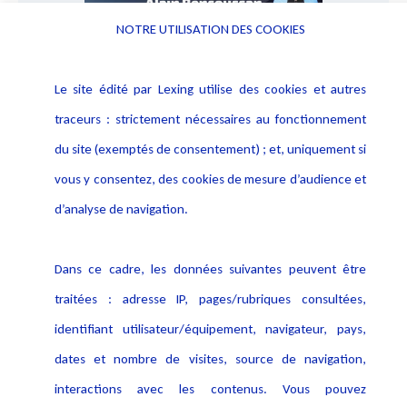
NOTRE UTILISATION DES COOKIES
La cobotique juridique #3 : Les malfaçons. Ce troisième
épisode détaille les différents facteurs de malfaçons et
Le site édité par Lexing utilise des cookies et autres
comment les corriger...
traceurs : strictement nécessaires au fonctionnement
Lire plus
du site (exemptés de consentement) ; et, uniquement si
vous y consentez, des cookies de mesure d’audience et
d’analyse de navigation.
Dans ce cadre, les données suivantes peuvent être
traitées : adresse IP, pages/rubriques consultées,
identifiant utilisateur/équipement, navigateur, pays,
dates et nombre de visites, source de navigation,
interactions avec les contenus. Vous pouvez