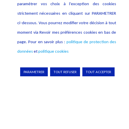
paramétrer vos choix à l’exception des cookies
Informations
strictement nécessaires en cliquant sur PARAMETRER
Navigation
ci-dessous. Vous pourrez modifier votre décision à tout
Alerte professionnelle
Activités
moment via Revoir mes préférences cookies en bas de
Déclaration d'accessibilité
Actualités
page. Pour en savoir plus :
politique de protection des
Notice Légale
Evènement
données
et
politique cookies
Politique de protection des
Publications
données
Politique cookies
PARAMETRER
TOUT REFUSER
TOUT ACCEPTER
Contact
Crédit Photo