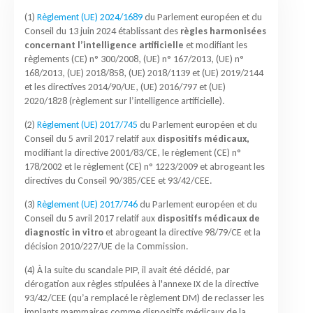
(1)
Règlement (UE) 2024/1689
du Parlement européen et du
Conseil du 13 juin 2024 établissant des
règles harmonisées
concernant l’intelligence artificielle
et modifiant les
règlements (CE) n° 300/2008, (UE) n° 167/2013, (UE) n°
168/2013, (UE) 2018/858, (UE) 2018/1139 et (UE) 2019/2144
et les directives 2014/90/UE, (UE) 2016/797 et (UE)
2020/1828 (règlement sur l’intelligence artificielle).
(2)
Règlement (UE) 2017/745
du Parlement européen et du
Conseil du 5 avril 2017 relatif aux
dispositifs médicaux,
modifiant la directive 2001/83/CE, le règlement (CE) n°
178/2002 et le règlement (CE) n° 1223/2009 et abrogeant les
directives du Conseil 90/385/CEE et 93/42/CEE.
(3)
Règlement (UE) 2017/746
du Parlement européen et du
Conseil du 5 avril 2017 relatif aux
dispositifs médicaux de
diagnostic in vitro
et abrogeant la directive 98/79/CE et la
décision 2010/227/UE de la Commission.
(4) À la suite du scandale PIP, il avait été décidé, par
dérogation aux règles stipulées à l'annexe IX de la directive
93/42/CEE (qu’a remplacé le règlement DM) de reclasser les
implants mammaires comme dispositifs médicaux de la