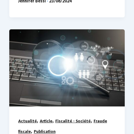
Jennifer Bessi
23/08/2024
-
,
,
,
Actualité
Article
Fiscalité - Société
Fraude
,
fiscale
Publication