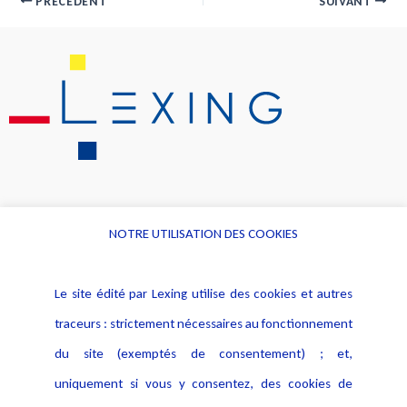
PRÉCÉDENT
SUIVANT
NOTRE UTILISATION DES COOKIES
Informations
Navigation
Le site édité par Lexing utilise des cookies et autres
Alerte professionnelle
Activités
traceurs : strictement nécessaires au fonctionnement
Déclaration d'accessibilité
Actualités
du site (exemptés de consentement) ; et,
Notice Légale
Evènement
Politique de protection des
uniquement si vous y consentez, des cookies de
Publications