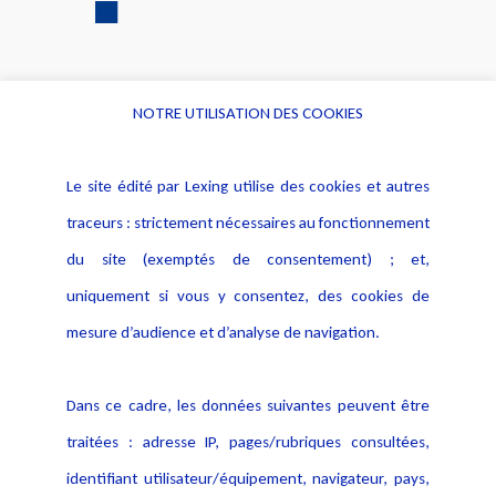
NOTRE UTILISATION DES COOKIES
Informations
Navigation
Le site édité par Lexing utilise des cookies et autres
Alerte professionnelle
Activités
traceurs : strictement nécessaires au fonctionnement
Déclaration d'accessibilité
Actualités
du site (exemptés de consentement) ; et,
Notice Légale
Evènement
Politique de protection des
uniquement si vous y consentez, des cookies de
Publications
données
mesure d’audience et d’analyse de navigation.
Politique cookies
Contact
Dans ce cadre, les données suivantes peuvent être
Crédit Photo
traitées : adresse IP, pages/rubriques consultées,
identifiant utilisateur/équipement, navigateur, pays,