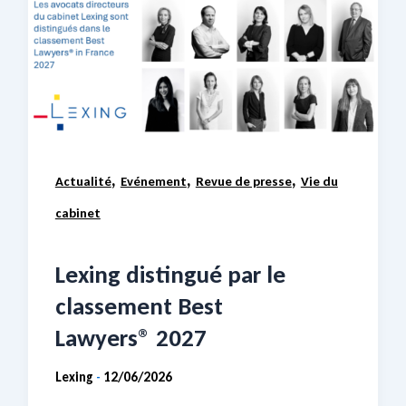
,
,
,
Actualité
Evénement
Revue de presse
Vie du
cabinet
Lexing distingué par le
classement Best
Lawyers® 2027
Lexing
12/06/2026
-