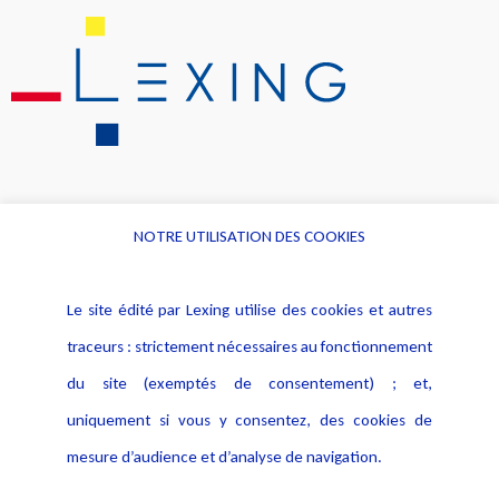
NOTRE UTILISATION DES COOKIES
Informations
Navigation
Le site édité par Lexing utilise des cookies et autres
Alerte professionnelle
Activités
traceurs : strictement nécessaires au fonctionnement
Déclaration d'accessibilité
Actualités
du site (exemptés de consentement) ; et,
Notice Légale
Evènement
Politique de protection des
uniquement si vous y consentez, des cookies de
Publications
données
mesure d’audience et d’analyse de navigation.
Politique cookies