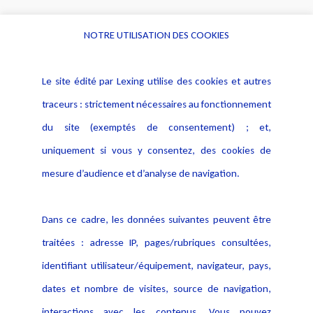
NOTRE UTILISATION DES COOKIES
Informations
Navigation
Le site édité par Lexing utilise des cookies et autres
Alerte professionnelle
Activités
traceurs : strictement nécessaires au fonctionnement
Déclaration d'accessibilité
Actualités
du site (exemptés de consentement) ; et,
Notice Légale
Evènement
Politique de protection des
uniquement si vous y consentez, des cookies de
Publications
données
mesure d’audience et d’analyse de navigation.
Politique cookies
Contact
Dans ce cadre, les données suivantes peuvent être
Crédit Photo
traitées : adresse IP, pages/rubriques consultées,
identifiant utilisateur/équipement, navigateur, pays,
dates et nombre de visites, source de navigation,
interactions avec les contenus. Vous pouvez