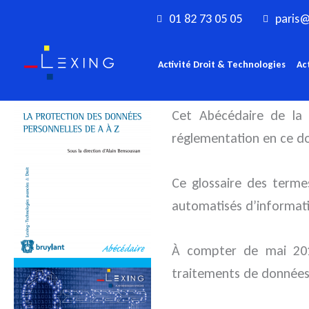
Aller
01 82 73 05 05
paris@
au
contenu
Activité Droit & Technologies
Ac
Cet Abécédaire de l
réglementation en ce d
Ce glossaire des terme
automatisés d’informati
À compter de mai 201
traitements de données