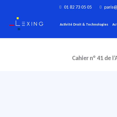
Aller
01 82 73 05 05
paris@
au
contenu
Activité Droit & Technologies
Ac
Cahier n° 41 de l’