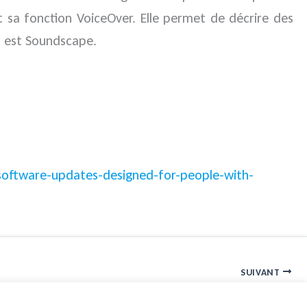
sa fonction VoiceOver. Elle permet de décrire des
t est Soundscape.
oftware-updates-designed-for-people-with-
SUIVANT
Publication du rapport d’activité de la Cnil 2020