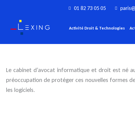
Aller
01 82 73 05 05
paris@
au
contenu
Activité Droit & Technologies
Ac
Le cabinet d’avocat informatique et droit est né 
préoccupation de protéger ces nouvelles formes de
les logiciels.