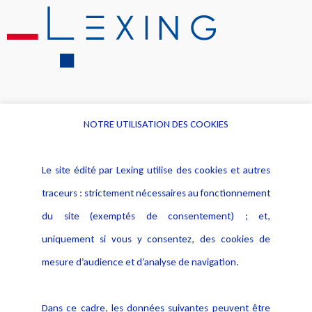
NOTRE UTILISATION DES COOKIES
Informations
Navigation
Le site édité par Lexing utilise des cookies et autres
Alerte professionnelle
Activités
traceurs : strictement nécessaires au fonctionnement
Déclaration d'accessibilité
Actualités
du site (exemptés de consentement) ; et,
Notice Légale
Evènement
Politique de protection des
uniquement si vous y consentez, des cookies de
Publications
données
mesure d’audience et d’analyse de navigation.
Politique cookies
Contact
Dans ce cadre, les données suivantes peuvent être