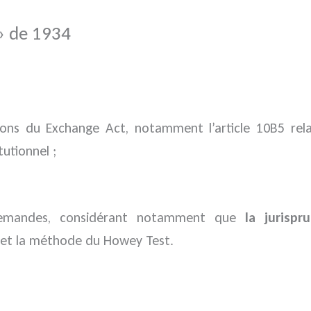
 » de 1934
ions du Exchange Act, notamment l’article 10B5 rel
tutionnel ;
 demandes, considérant notamment que
la jurispr
oi et la méthode du Howey Test.