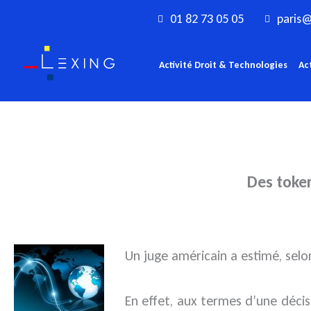
Aller
01 82 73 05 05
paris@
au
contenu
Activité Droit & Technologies
Ac
Des token
Un juge américain a estimé, selo
En effet, aux termes d’une déci