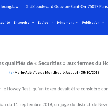
lexing.law
58 boulevard Gouvion-Saint-Cyr 75017 Paris
tualité
Entreprise
Equipe
Evènement
Publication
s qualifiés de « Securities » aux termes du 
Marie-Adélaïde de Montlivault-Jacquot
30/10/2018
Par
-
n le Howey Test, qu’un token devait être considéré com
sion du 11 septembre 2018, un juge du district de New