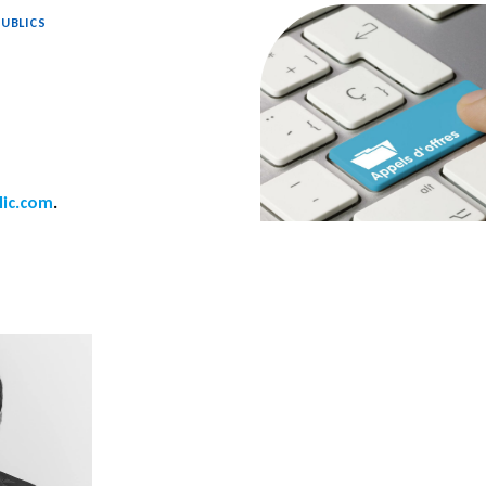
PUBLICS
lic.com
.