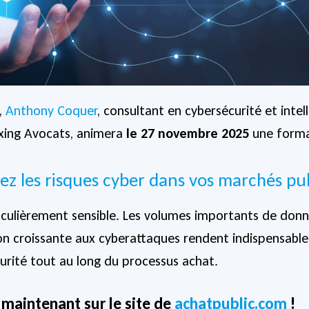
,
Anthony Coquer
, consultant en cybersécurité et intell
Lexing Avocats, animera
le 27 novembre 2025
une format
ez les risques cyber dans vos marchés pub
iculièrement sensible. Les volumes importants de donn
tion croissante aux cyberattaques rendent indispensable
urité tout au long du processus achat.
 maintenant sur le site de
achatpublic.com
!