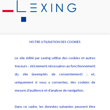
NOTRE UTILISATION DES COOKIES
Informations
Navigation
Le site édité par Lexing utilise des cookies et autres
Alerte professionnelle
Activités
traceurs : strictement nécessaires au fonctionnement
Déclaration d'accessibilité
Actualités
du site (exemptés de consentement) ; et,
Notice Légale
Evènement
Politique de protection des
uniquement si vous y consentez, des cookies de
Publications
données
mesure d’audience et d’analyse de navigation.
Politique cookies
Contact
Dans ce cadre, les données suivantes peuvent être