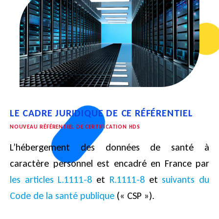
LE CADRE JURIDIQUE DE CE RÉFÉRENTIEL
NOUVEAU RÉFÉRENTIEL DE CERTIFICATION HDS
L’hébergement des données de santé à
caractère personnel est encadré en France par
les articles L.1111-8
et
R.1111-8
et
suivants du
Code de la santé publique
(« CSP »).