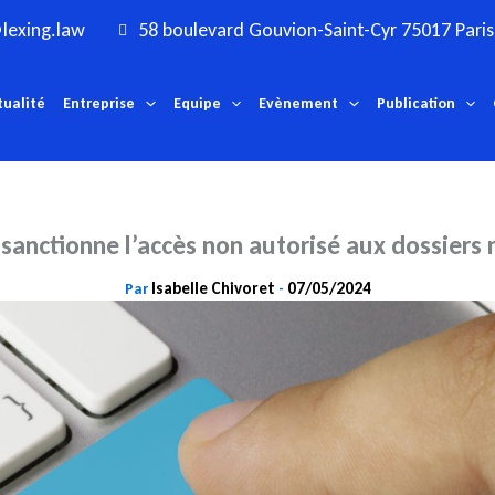
lexing.law
58 boulevard Gouvion-Saint-Cyr 75017 Paris
tualité
Entreprise
Equipe
Evènement
Publication
sanctionne l’accès non autorisé aux dossiers
Isabelle Chivoret
07/05/2024
Par
-