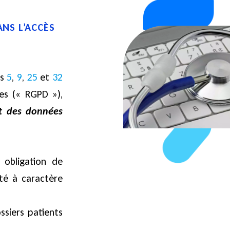
NS L’ACCÈS
X
es
5
,
9
,
25
et
32
es (« RGPD »),
nt des données
obligation de
té à caractère
siers patients