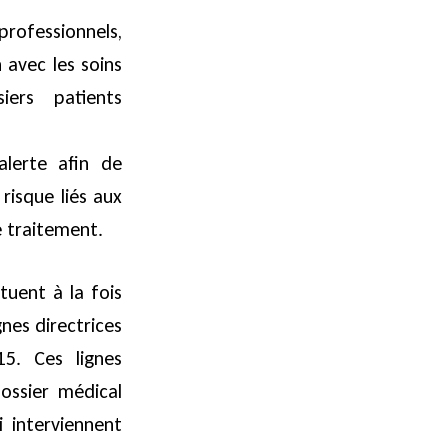
professionnels,
 avec les soins
ers patients
lerte afin de
isque liés aux
e traitement.
uent à la fois
nes directrices
5. Ces lignes
ossier médical
 interviennent