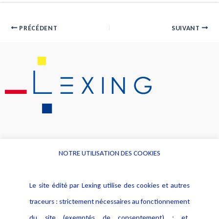
PRÉCÉDENT
SUIVANT
NOTRE UTILISATION DES COOKIES
Informations
Navigation
Le site édité par Lexing utilise des cookies et autres
Alerte professionnelle
Activités
traceurs : strictement nécessaires au fonctionnement
Déclaration d'accessibilité
Actualités
du site (exemptés de consentement) ; et,
Notice Légale