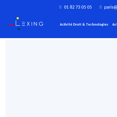
Aller
01 82 73 05 05
paris@
au
contenu
Activité Droit & Technologies
Ac