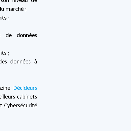
du marché ;
nts
;
es de données
ts ;
es données à
azine
Décideurs
lleurs cabinets
t Cybersécurité