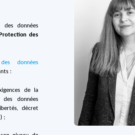
n des données
Protection des
 des données
nts :
igences de la
on des données
ibertés, décret
D
) ;
 son niveau de