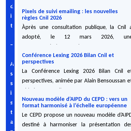
t
d
Pixels de suivi emailing : les nouvelles
i
i
règles Cnil 2026
q
t
Àprès une consultation publique, la Cnil 
u
adopté, le 12 mars 2026, un
e
–
recommandation encadrant...
e
t
Conférence Lexing 2026 Bilan Cnil et
05 08 2026
perspectives
l
A
La Conférence Lexing 2026 Bilan Cnil e
i
s
b
perspectives, animée par Alain Bensoussan e
s
e
Chloé Torres, a lieu...
i
r
Nouveau modèle d’AIPD du CEPD : vers un
03 08 2026
s
t
format harmonisé à l’échelle européenne
t
é
Le CEPD propose un nouveau modèle d’AIP
s
a
destiné à harmoniser la présentation de
C