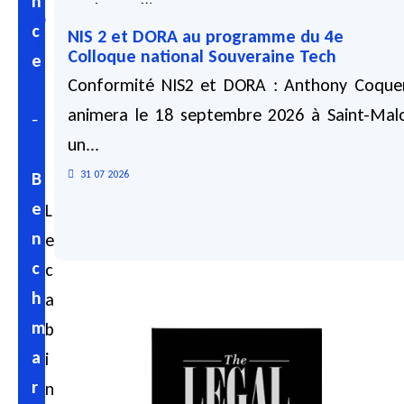
n
analyses d’impact...
o
c
NIS 2 et DORA au programme du 4e
n
03 08 2026
Colloque national Souveraine Tech
e
s
Conformité NIS2 et DORA : Anthony Coque
e
animera le 18 septembre 2026 à Saint-Mal
–
i
l
un...
B
31 07 2026
e
L
n
e
c
c
h
a
m
b
a
i
r
n