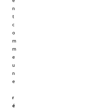
e
n
t
c
o
m
m
e
u
n
e
r
é