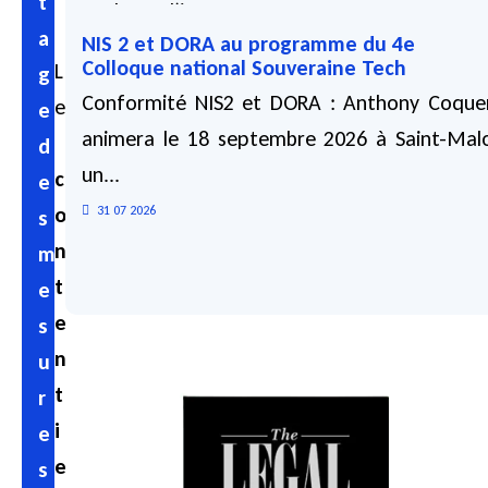
t
analyses d’impact...
a
NIS 2 et DORA au programme du 4e
03 08 2026
Colloque national Souveraine Tech
L
g
Conformité NIS2 et DORA : Anthony Coque
e
e
animera le 18 septembre 2026 à Saint-Mal
d
un...
c
e
o
31 07 2026
s
n
m
t
e
e
s
n
u
t
r
i
e
e
s