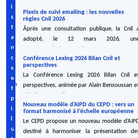
i
i
Pixels de suivi emailing : les nouvelles
e
s
règles Cnil 2026
u
t
Àprès une consultation publique, la Cnil 
x
a
adopté, le 12 mars 2026, un
i
n
recommandation encadrant...
n
c
f
Conférence Lexing 2026 Bilan Cnil et
05 08 2026
perspectives
o
e
La Conférence Lexing 2026 Bilan Cnil e
r
e
m
perspectives, animée par Alain Bensoussan e
t
a
Chloé Torres, a lieu...
p
t
Nouveau modèle d’AIPD du CEPD : vers un
03 08 2026
i
i
format harmonisé à l’échelle européenne
l
q
Le CEPD propose un nouveau modèle d’AIP
u
o
destiné à harmoniser la présentation de
e