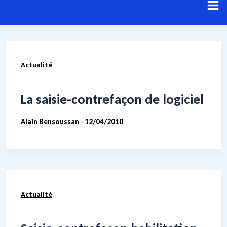
Aller
au
contenu
Résultats de recherche pour :
Saisie-
Actualité
contrefaçon
Voici les résultats de votre recherche.
La saisie-contrefaçon de logiciel
Alain Bensoussan
12/04/2010
-
Actualité