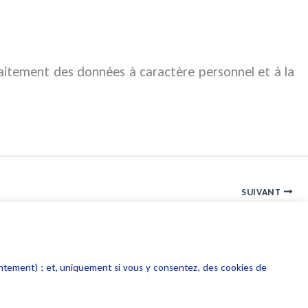
raitement des données à caractère personnel et à la
SUIVANT
Fiche Google MyBusiness et données à caractère personnel
entement) ; et, uniquement si vous y consentez, des cookies de