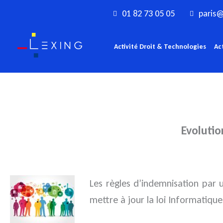
Aller
01 82 73 05 05
paris@
au
contenu
Activité Droit & Technologies
Ac
Evolutio
Les règles d’indemnisation par 
mettre à jour la loi Informatique 