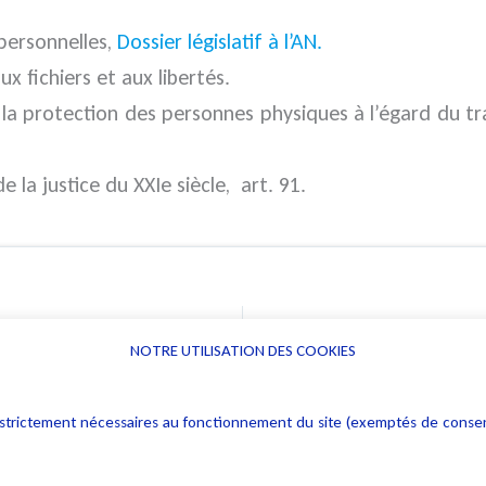
 personnelles,
Dossier législatif à l’AN.
ux fichiers et aux libertés.
à la protection des personnes physiques à l’égard du t
la justice du XXIe siècle, art. 91.
NOTRE UTILISATION DES COOKIES
Informations
Navigation
rs : strictement nécessaires au fonctionnement du site (exemptés de cons
Alerte professionnelle
Activités
Déclaration d'accessibilité
Actualités