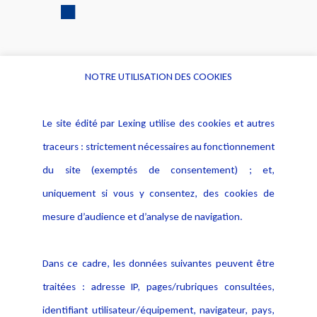
NOTRE UTILISATION DES COOKIES
Informations
Navigation
Le site édité par Lexing utilise des cookies et autres
Alerte professionnelle
Activités
traceurs : strictement nécessaires au fonctionnement
Déclaration d'accessibilité
Actualités
du site (exemptés de consentement) ; et,
Notice Légale
Evènement
Politique de protection des
uniquement si vous y consentez, des cookies de
Publications
données
mesure d’audience et d’analyse de navigation.
Politique cookies
Contact
Dans ce cadre, les données suivantes peuvent être
Crédit Photo
traitées : adresse IP, pages/rubriques consultées,
identifiant utilisateur/équipement, navigateur, pays,