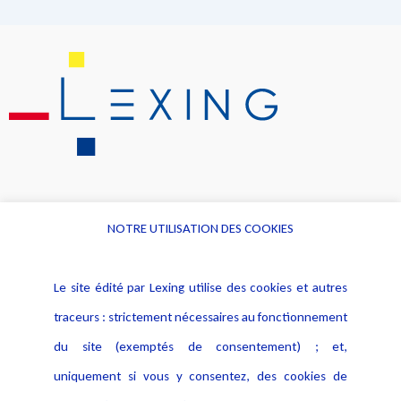
NOTRE UTILISATION DES COOKIES
Informations
Navigation
Le site édité par Lexing utilise des cookies et autres
Alerte professionnelle
Activités
traceurs : strictement nécessaires au fonctionnement
Déclaration d'accessibilité
Actualités
du site (exemptés de consentement) ; et,
Notice Légale
Evènement
Politique de protection des
uniquement si vous y consentez, des cookies de
Publications
données