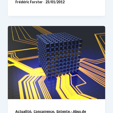
Frédéric Forster
23/01/2012
-
,
,
Actualité
Concurrence
Entente - Abus de