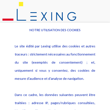
NOTRE UTILISATION DES COOKIES
Le site édité par Lexing utilise des cookies et autres
traceurs : strictement nécessaires au fonctionnement
Informations
Navigation
du site (exemptés de consentement) ; et,
Alerte professionnelle
Activités
uniquement si vous y consentez, des cookies de
Déclaration d'accessibilité
Actualités
mesure d’audience et d’analyse de navigation.
Notice Légale
Evènement
Politique de protection des
Publications
Dans ce cadre, les données suivantes peuvent être
données
traitées : adresse IP, pages/rubriques consultées,
Politique cookies