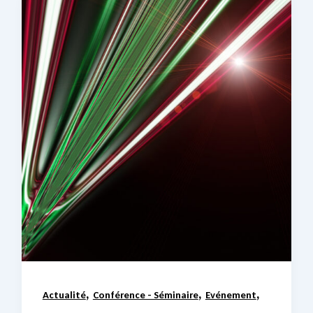
,
,
,
Actualité
Conférence - Séminaire
Evénement