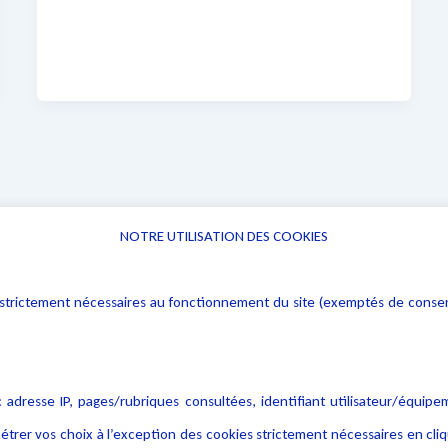
NOTRE UTILISATION DES COOKIES
Informations
Navigation
rs : strictement nécessaires au fonctionnement du site (exemptés de cons
Alerte professionnelle
Activités
Déclaration d'accessibilité
Actualités
Notice Légale
Evènement
 adresse IP, pages/rubriques consultées, identifiant utilisateur/équipe
Politique de protection des
Publications
étrer vos choix à l’exception des cookies strictement nécessaires en c
données