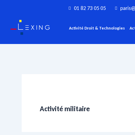
Aller
01 82 73 05 05
paris@
au
contenu
Activité Droit & Technologies
Ac
Activité militaire