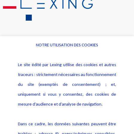
NOTRE UTILISATION DES COOKIES
Informations
Navigation
Le site édité par Lexing utilise des cookies et autres
Alerte professionnelle
Activités
traceurs : strictement nécessaires au fonctionnement
Déclaration d'accessibilité
Actualités
du site (exemptés de consentement) ; et,
Notice Légale
Evènement
Politique de protection des
uniquement si vous y consentez, des cookies de
Publications
données
mesure d’audience et d’analyse de navigation.
Politique cookies
Contact
Dans ce cadre, les données suivantes peuvent être
Crédit Photo
traitées : adresse IP, pages/rubriques consultées,