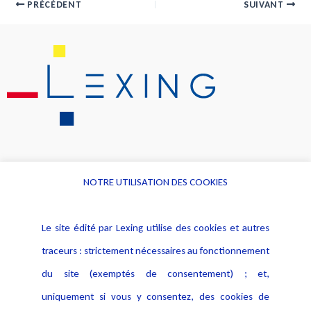
PRÉCÉDENT
SUIVANT
NOTRE UTILISATION DES COOKIES
Informations
Navigation
Le site édité par Lexing utilise des cookies et autres
Alerte professionnelle
Activités
traceurs : strictement nécessaires au fonctionnement
Déclaration d'accessibilité
Actualités
du site (exemptés de consentement) ; et,
Notice Légale
Evènement
Politique de protection des
uniquement si vous y consentez, des cookies de
Publications