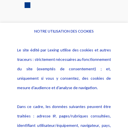
NOTRE UTILISATION DES COOKIES
Informations
Navigation
Le site édité par Lexing utilise des cookies et autres
Alerte professionnelle
Activités
traceurs : strictement nécessaires au fonctionnement
Déclaration d'accessibilité
Actualités
du site (exemptés de consentement) ; et,
Notice Légale
Evènement
Politique de protection des
uniquement si vous y consentez, des cookies de
Publications
données
mesure d’audience et d’analyse de navigation.
Politique cookies
Contact
Dans ce cadre, les données suivantes peuvent être
Crédit Photo
traitées : adresse IP, pages/rubriques consultées,
identifiant utilisateur/équipement, navigateur, pays,