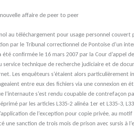
nouvelle affaire de peer to peer
émol au téléchargement pour usage personnel couvert pa
ion par le Tribunal correctionnel de Pontoise d’un int
été confirmée le 16 mars 2007 par la Cour d’appel de V
u service technique de recherche judiciaire et de docu
rnet. Les enquêteurs s’étaient alors particulièrement 
geaient entre eux des fichiers via une connexion en étoi
ue l’internaute s’est rendu coupable de contrefaçon pa
 réprimé par les articles L335-2 alinéa 1er et L335-3, L
l’application de l’exception pour copie privée, au motif 
ncé une sanction de trois mois de prison avec sursis à l