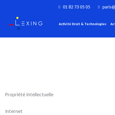
Aller
01 82 73 05 05
paris@
au
contenu
Activité Droit & Technologies
Ac
Propriété intellectuelle
Internet