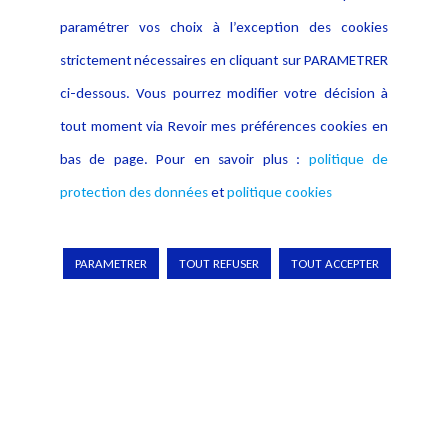
paramétrer vos choix à l’exception des cookies
strictement nécessaires en cliquant sur PARAMETRER
ci-dessous. Vous pourrez modifier votre décision à
tout moment via Revoir mes préférences cookies en
bas de page. Pour en savoir plus :
politique de
protection des données
et
politique cookies
LUNETTES CONNECTÉES ET VIE PRIVÉE :
VERS UN CADRE INTÉGRÉ
PARAMETRER
TOUT REFUSER
TOUT ACCEPTER
LUNETTES CONNECTÉES : LE DROIT GARDE UN ŒIL SUR LA VIE PRIVÉE
Les
lunettes connectées
symbolisent une
tension permanente entre progrès et protection.
Loin d’être un simple gadget, elles transforment
la perception même de la vie privée.