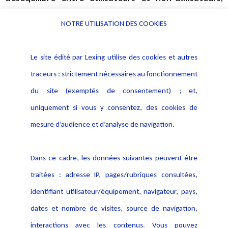
remettant en cause le principe
NOTRE UTILISATION DES COOKIES
d’autodétermination informationnelle consacré par
le droit européen.
Le site édité par Lexing utilise des cookies et autres
traceurs : strictement nécessaires au fonctionnement
La Cour de justice de l’Union européenne, dans
du site (exemptés de consentement) ; et,
l’arrêt
Ryneš
(C-212/13)
, a rappelé que toute image
uniquement si vous y consentez, des cookies de
permettant d’identifier une personne constitue une
mesure d’audience et d’analyse de navigation.
donnée à caractère personnel, même lorsqu’elle est
collectée dans un cadre privé.
Dans ce cadre, les données suivantes peuvent être
traitées : adresse IP, pages/rubriques consultées,
identifiant utilisateur/équipement, navigateur, pays,
dates et nombre de visites, source de navigation,
interactions avec les contenus. Vous pouvez