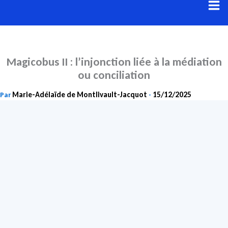
Aller
au
contenu
Magicobus II : l’injonction liée à la médiation
ou conciliation
Marie-Adélaïde de Montlivault-Jacquot
15/12/2025
Par
-