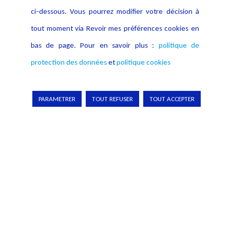
ci-dessous. Vous pourrez modifier votre décision à
ou conciliation
tout moment via Revoir mes préférences cookies en
Magicobus II : renforcement de la tentative
bas de page. Pour en savoir plus :
politique de
d’accord amiable
protection des données
et
politique cookies
PARAMETRER
TOUT REFUSER
TOUT ACCEPTER