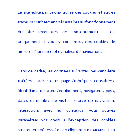
Le site édité par Lexing utilise des cookies et autres
traceurs : strictement nécessaires au fonctionnement
du site (exemptés de consentement) ; et,
uniquement si vous y consentez, des cookies de
Retrouvez ici, nos articles sur la réforme Magicobus
mesure d’audience et d’analyse de navigation.
II :
Dans ce cadre, les données suivantes peuvent être
La convention simplifiée de mise en état du
traitées : adresse IP, pages/rubriques consultées,
Magicobus II
identifiant utilisateur/équipement, navigateur, pays,
La nouvelle convention de procédure
dates et nombre de visites, source de navigation,
participative du Magicobus II
interactions avec les contenus. Vous pouvez
Le technicien et l’expertise amiable dans la
paramétrer vos choix à l’exception des cookies
réforme Magicobus II
strictement nécessaires en cliquant sur PARAMETRER
Magicobus II : l’injonction liée à la médiation