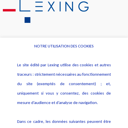
NOTRE UTILISATION DES COOKIES
Informations
Navigation
Le site édité par Lexing utilise des cookies et autres
Alerte professionnelle
Activités
traceurs : strictement nécessaires au fonctionnement
Déclaration d'accessibilité
Actualités
du site (exemptés de consentement) ; et,
Notice Légale
Evènement
Politique de protection des
uniquement si vous y consentez, des cookies de
Publications
données
mesure d’audience et d’analyse de navigation.
Politique cookies
Contact
Dans ce cadre, les données suivantes peuvent être
Crédit Photo