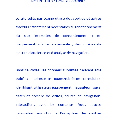
NOTRE UTILISATION DES COOKIES
Informations
Navigation
Le site édité par Lexing utilise des cookies et autres
Alerte professionnelle
Activités
traceurs : strictement nécessaires au fonctionnement
Déclaration d'accessibilité
Actualités
du site (exemptés de consentement) ; et,
Notice Légale
Evènement
Politique de protection des
uniquement si vous y consentez, des cookies de
Publications
données
mesure d’audience et d’analyse de navigation.
Politique cookies
Contact
Dans ce cadre, les données suivantes peuvent être
Crédit Photo
traitées : adresse IP, pages/rubriques consultées,
identifiant utilisateur/équipement, navigateur, pays,
dates et nombre de visites, source de navigation,
interactions avec les contenus. Vous pouvez
paramétrer vos choix à l’exception des cookies