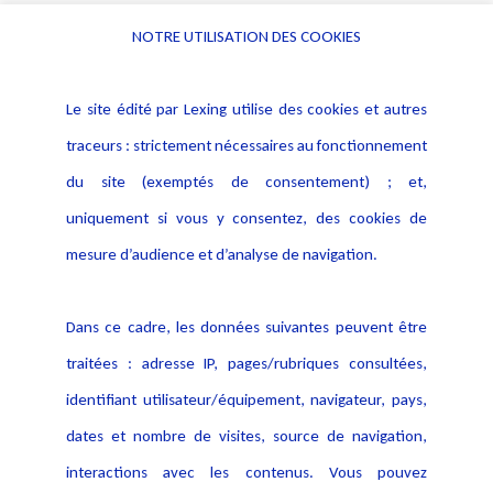
NOTRE UTILISATION DES COOKIES
Informations
Navigation
Le site édité par Lexing utilise des cookies et autres
Alerte professionnelle
Activités
traceurs : strictement nécessaires au fonctionnement
Déclaration d'accessibilité
Actualités
du site (exemptés de consentement) ; et,
Notice Légale
Evènement
Politique de protection des
uniquement si vous y consentez, des cookies de
Publications
données
mesure d’audience et d’analyse de navigation.
Politique cookies
Contact
Dans ce cadre, les données suivantes peuvent être
Crédit Photo
traitées : adresse IP, pages/rubriques consultées,
identifiant utilisateur/équipement, navigateur, pays,
dates et nombre de visites, source de navigation,
interactions avec les contenus. Vous pouvez