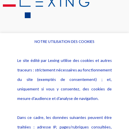
NOTRE UTILISATION DES COOKIES
Informations
Navigation
Le site édité par Lexing utilise des cookies et autres
Alerte professionnelle
Activités
traceurs : strictement nécessaires au fonctionnement
Déclaration d'accessibilité
Actualités
du site (exemptés de consentement) ; et,
Notice Légale
Evènement
Politique de protection des
uniquement si vous y consentez, des cookies de
Publications
données
mesure d’audience et d’analyse de navigation.
Politique cookies
Contact
Dans ce cadre, les données suivantes peuvent être
Crédit Photo
traitées : adresse IP, pages/rubriques consultées,