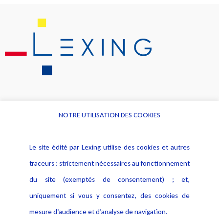
NOTRE UTILISATION DES COOKIES
Informations
Navigation
Le site édité par Lexing utilise des cookies et autres
Alerte professionnelle
Activités
traceurs : strictement nécessaires au fonctionnement
Déclaration d'accessibilité
Actualités
du site (exemptés de consentement) ; et,
Notice Légale
Evènement
Politique de protection des
uniquement si vous y consentez, des cookies de
Publications
données
mesure d’audience et d’analyse de navigation.