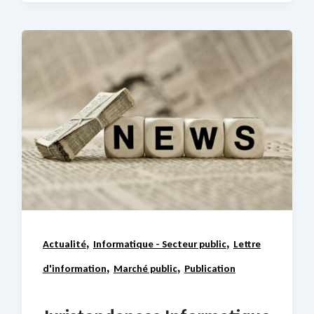
,
,
Actualité
Informatique - Secteur public
Lettre
,
,
d'information
Marché public
Publication