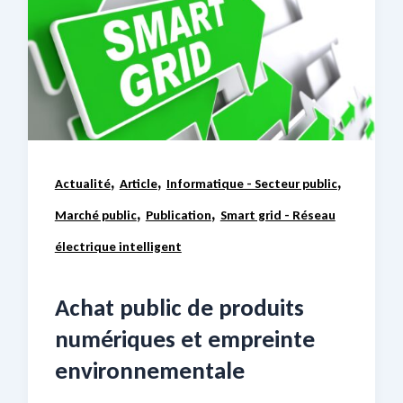
,
,
,
Actualité
Article
Informatique - Secteur public
,
,
Marché public
Publication
Smart grid - Réseau
électrique intelligent
Achat public de produits
numériques et empreinte
environnementale