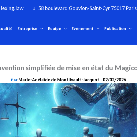
lexing.law
58 boulevard Gouvion-Saint-Cyr 75017 Paris
tualité
Entreprise
Equipe
Evènement
Publication
nvention simplifiée de mise en état du Magico
Marie-Adélaïde de Montlivault-Jacquot
02/02/2026
Par
-