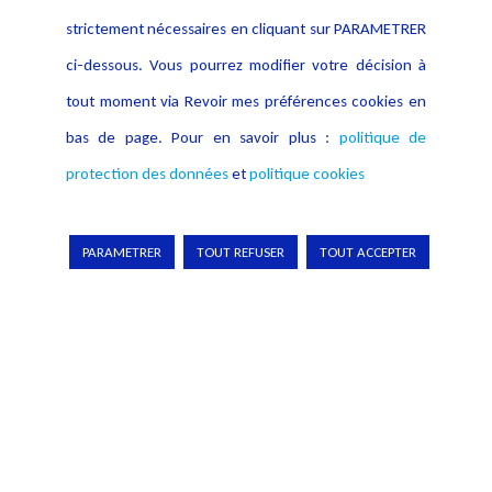
strictement nécessaires en cliquant sur PARAMETRER
ci-dessous. Vous pourrez modifier votre décision à
tout moment via Revoir mes préférences cookies en
bas de page. Pour en savoir plus :
politique de
protection des données
et
politique cookies
PARAMETRER
TOUT REFUSER
TOUT ACCEPTER
Le règlement européen sur l'intelligence artificielle
Le Règlement européen sur l’intelligence artificielle constitue un
outil essentiel pour comprendre les enjeux juridiques et techniques
que pose le RIA (ou AI Act). L’ouvrage analyse et souligne les points